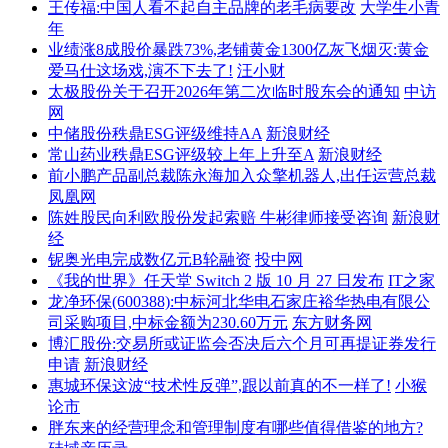
王传福:中国人看不起自主品牌的老毛病要改
大学生小青
年
业绩涨8成股价暴跌73%,老铺黄金1300亿灰飞烟灭:黄金
爱马仕这场戏,演不下去了!
汪小财
太极股份关于召开2026年第二次临时股东会的通知
中访
网
中储股份秩鼎ESG评级维持AA
新浪财经
常山药业秩鼎ESG评级较上年上升至A
新浪财经
前小鹏产品副总裁陈永海加入众擎机器人,出任运营总裁
凤凰网
陈姓股民向利欧股份发起索赔 牛彬律师接受咨询
新浪财
经
铌奥光电完成数亿元B轮融资
投中网
《我的世界》任天堂 Switch 2 版 10 月 27 日发布
IT之家
龙净环保(600388):中标河北华电石家庄裕华热电有限公
司采购项目,中标金额为230.60万元
东方财务网
博汇股份:交易所或证监会否决后六个月可再提证券发行
申请
新浪财经
惠城环保这波“技术性反弹”,跟以前真的不一样了!
小猴
论市
胖东来的经营理念和管理制度有哪些值得借鉴的地方?