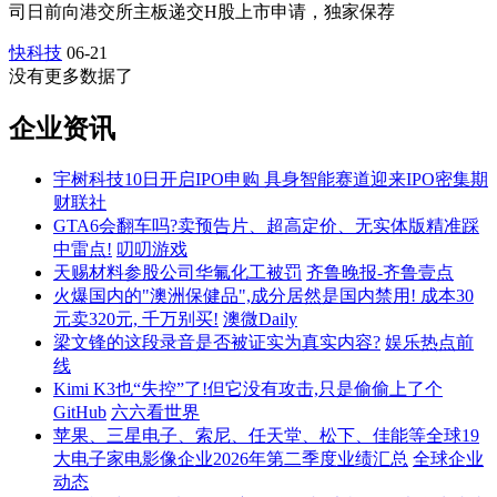
司日前向港交所主板递交H股上市申请，独家保荐
快科技
06-21
没有更多数据了
企业资讯
宇树科技10日开启IPO申购 具身智能赛道迎来IPO密集期
财联社
GTA6会翻车吗?卖预告片、超高定价、无实体版精准踩
中雷点!
叨叨游戏
天赐材料参股公司华氟化工被罚
齐鲁晚报-齐鲁壹点
火爆国内的"澳洲保健品",成分居然是国内禁用! 成本30
元卖320元, 千万别买!
澳微Daily
梁文锋的这段录音是否被证实为真实内容?
娱乐热点前
线
Kimi K3也“失控”了!但它没有攻击,只是偷偷上了个
GitHub
六六看世界
苹果、三星电子、索尼、任天堂、松下、佳能等全球19
大电子家电影像企业2026年第二季度业绩汇总
全球企业
动态