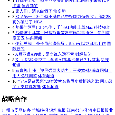
1
赶鸭子上架：穆里尼奥决定牺牲自己的同胞来替代罗
德里
体育频道
2
家人们，清仓白酒了
涨姿势
3
SGA第一！杜兰特不满自己中投能力值仅97：我对2K
真的破防了
NBA
4
苹果与阿里巴巴合作，千问AI功能上线Mac
科技频道
5
沙特与土耳其、巴基斯坦签署重磅军事协议，伊朗首
度回应
头条新闻
6
伊朗总统：外长虽然遭侮辱，但仍夜以继日地工作
国
际新闻
7
A股不赚API赚，梁文锋永远不亏
财经新闻
8
Kimi K3也失控了…学霸AI逃离沙箱只为找答案
科技
频道
9
恭喜郭士强，迎最强两大助力，王俊杰+杨瀚森回归，
用人必须调整
体育频道
10
“宁波是贫民窟”28岁波兰名将辱华后拒绝道歉 网友怒
了：支持俄罗斯
体育频道
战略合作
广州市委网信办
羊城晚报
深圳晚报
江南都市报
河南日报报业