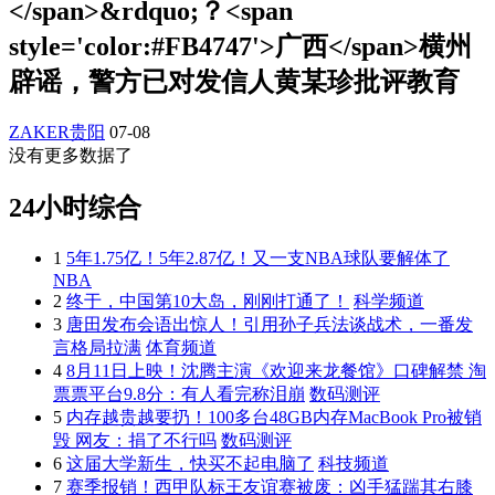
</span>&rdquo;？<span
style='color:#FB4747'>广西</span>横州
辟谣，警方已对发信人黄某珍批评教育
ZAKER贵阳
07-08
没有更多数据了
24小时综合
1
5年1.75亿！5年2.87亿！又一支NBA球队要解体了
NBA
2
终于，中国第10大岛，刚刚打通了！
科学频道
3
唐田发布会语出惊人！引用孙子兵法谈战术，一番发
言格局拉满
体育频道
4
8月11日上映！沈腾主演《欢迎来龙餐馆》口碑解禁 淘
票票平台9.8分：有人看完称泪崩
数码测评
5
内存越贵越要扔！100多台48GB内存MacBook Pro被销
毁 网友：捐了不行吗
数码测评
6
这届大学新生，快买不起电脑了
科技频道
7
赛季报销！西甲队标王友谊赛被废：凶手猛踹其右膝