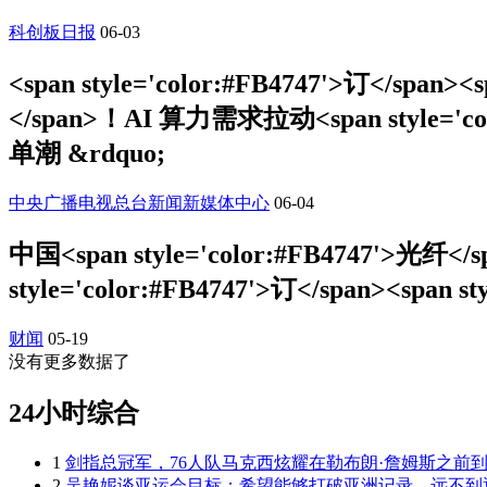
科创板日报
06-03
<span style='color:#FB4747'>订</span><
</span>！AI 算力需求拉动<span style='colo
单潮 &rdquo;
中央广播电视总台新闻新媒体中心
06-04
中国<span style='color:#FB4747'>光纤</
style='color:#FB4747'>订</span><span s
财闻
05-19
没有更多数据了
24小时综合
1
剑指总冠军，76人队马克西炫耀在勒布朗·詹姆斯之前
2
吴艳妮谈亚运会目标：希望能够打破亚洲记录，远不到