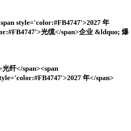
span style='color:#FB4747'>2027 年
olor:#FB4747'>光缆</span>企业 &ldquo; 爆
'>光纤</span><span
tyle='color:#FB4747'>2027 年</span>