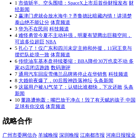
1
市值斩半、空头围猎：SpaceX上市后首份财报发布
财
经新闻
2
赢津门虎就会放水海牛？齐鲁德比暗藏内情！讲清楚
泰山绝不能让分
体育频道
3
华为不在民间
科技频道
4
难怪勇管今夏不主动补强，明夏有望腾出巨额空间，
可追多位超巨
NBA
5
扎心了！仅广东和四川未定主帅和外援，11冠王竟与
摆烂队处境一致
体育频道
6
传统油车基本盘持续萎缩：BBA降价30万也卖不动 多
家4S店闭店跑路
数码测评
7
通用汽车回应雪佛兰品牌将停止在华销售
科技频道
8
大婚前夜爆了，00后股神跌落神坛
头条新闻
9
这届用户被AI气笑了：认错比谁都快，下次还敢
头条
新闻
10
董路遭炮轰：嘴巴放干净点！毁了有天赋的孩子 中国
足球有你没戏
体育频道
战略合作
广州市委网信办
羊城晚报
深圳晚报
江南都市报
河南日报报业