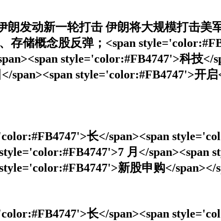
伊朗发动新一轮打击 伊朗将大规模打击美
<span style='color:#FB4747'><s
span><span style='color:#FB4747'>科技</s
 日</span><span style='color:#FB4747'>开启
e='color:#FB4747'>长</span><span style='
tyle='color:#FB4747'>7 月</span><span s
 style='color:#FB4747'>新股申购</span></
e='color:#FB4747'>长</span><span style='