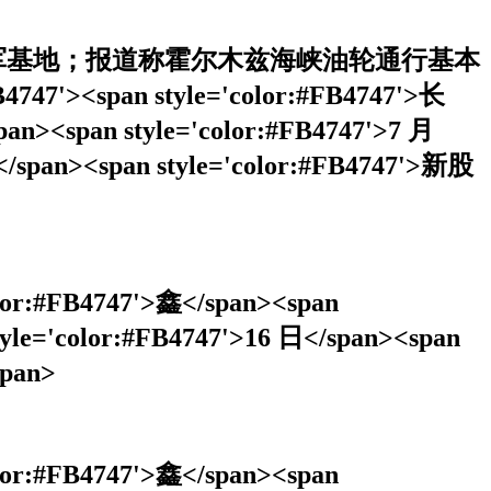
军基地；报道称霍尔木兹海峡油轮通行基本
pan style='color:#FB4747'>长
pan><span style='color:#FB4747'>7 月
</span><span style='color:#FB4747'>新股
color:#FB4747'>鑫</span><span
tyle='color:#FB4747'>16 日</span><span
span>
color:#FB4747'>鑫</span><span