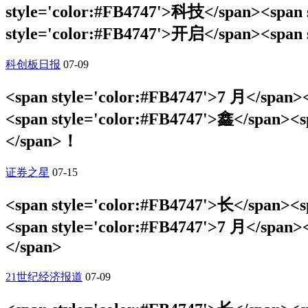
style='color:#FB4747'>科技</span><span s
style='color:#FB4747'>开启</span><span
科创板日报
07-09
<span style='color:#FB4747'>7 月</span>
<span style='color:#FB4747'>鑫</span>
</span>！
证券之星
07-15
<span style='color:#FB4747'>长</span><
<span style='color:#FB4747'>7 月</span
</span>
21世纪经济报道
07-09