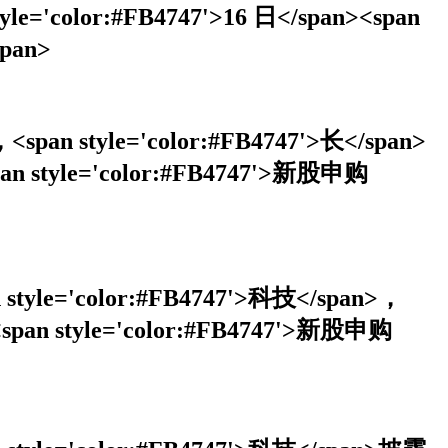
tyle='color:#FB4747'>16 日</span><span
span>
，<span style='color:#FB4747'>长</span>
span style='color:#FB4747'>新股申购
an style='color:#FB4747'>科技</span>，
n><span style='color:#FB4747'>新股申购