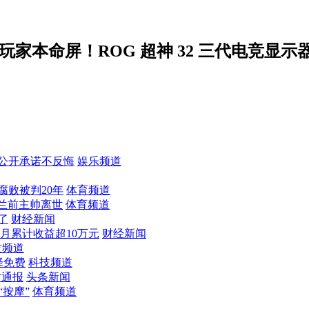
>硬核</span>玩家本命屏！ROG 超神 32 三代
公开承诺不反悔
娱乐频道
败被判20年
体育频道
兰前主帅离世
体育频道
了
财经新闻
个月累计收益超10万元
财经新闻
技频道
选择免费
科技频道
方通报
头条新闻
“按摩”
体育频道