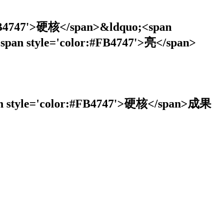
4747'>硬核</span>&ldquo;<span
span style='color:#FB4747'>亮</span>
tyle='color:#FB4747'>硬核</span>成果