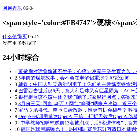
网易娱乐
06-04
<span style='color:#FB4747'
什么值得买
05-15
没有更多数据了
24小时综合
1
萧敬腾对话鲁豫谈不生子：心疼52岁妻子受生育之苦，
2
5年前的煤炭故事，会不会在电解铝重演？
财经新闻
3
韩媒：中国人别笑话洪明甫了！你们的主教练李铁贪污腐
4
巴雷西去世后仅6天，意大利足球又有巨星陨落！AC米
5
银行柜台该不该午休？我们跑了17家银行网点，答案来
6
8月份三天“回血”46万！网红“峰哥”晒账户收益：近三
7
宝马 3 系换代、奔驰 C 级改款，谁更有机会翻盘？
科
8
DeepSeek调用量达OpenAI三倍，打折无效后OpenAI
9
“中学教师招聘笔试前13名被淘汰，后5名进体检”，官
10
韩国足球黑幕曝光！1-0中国队 赛后花51万请日本裁判