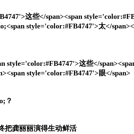
47'>这些</span><span style='color:#FB
;<span style='color:#FB4747'>太</span><
'color:#FB4747'>这些</span><span s
><span style='color:#FB4747'>眼</span>
o;？
终把龚丽丽演得生动鲜活