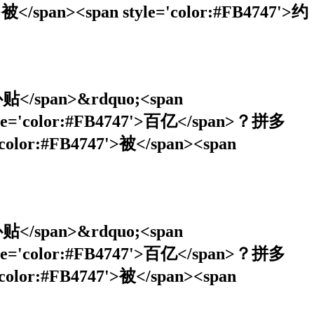
</span><span style='color:#FB4747'>约
>补贴</span>&rdquo;<span
style='color:#FB4747'>百亿</span>？拼多
lor:#FB4747'>被</span><span
>补贴</span>&rdquo;<span
style='color:#FB4747'>百亿</span>？拼多
lor:#FB4747'>被</span><span