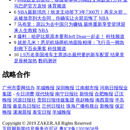
马巴萨官方哀悼
体育频道
6
NBA最新消息！狄龙主动签下3年7300万！再见火箭，
从被放弃到大合同，你确实让火箭后悔了
NBA
7
马布里：原以为去中国只为赚钱 最终重新享受篮球迎
来人生救赎
NBA
8
爆料：哈萨比斯原本要和Jeff Dean一起走！
科技频道
9
就差几米！悉尼机场两机地面险相撞：飞行员一脚急
刹救下百余乘客
科技频道
10
1.9万名美国准车主票选出最想要的新车配置 结果竟
是座椅加热
数码测评
战略合作
广州市委网信办
羊城晚报
深圳晚报
江南都市报
河南日报报业
集团
-
今日消费
现代快报
南宁日报社
新快报
合肥晚报
辽沈
晚报
河源日报社
贵阳日报传媒集团
燕赵晚报
海西晨报
半岛
晨报
秦皇岛日报社
兰州日报社
珠海广播电视台
新晚报
保定
晚报
潇湘晨报
泰安日报
羊城晚报
Copyright © 2019 ZAKER.All Rights Reserved
互联网新闻信息服务许可证
粤ICP备12019658号