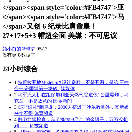
</span><span style='color:#FB4747'>亚
</span><span style='color:#FB4747'>马
</span>又创 6 纪录比肩詹皇！
27+17+5+3 帽超全面 美媒：不可思议
颜小白的篮球梦
05-13
没有更多数据了
24小时综合
1
特斯拉开放Model S/X设计资料：不是开源，是给'三柱
合一'帝国铺第一块砖"
钛媒体
2
乌军无人机在距保加利亚天然气管道仅1公里爆炸，乌
克兰：不是故意的
国际新闻
3
C罗“婚礼”闹乌龙，2000人挤爆丰沙尔教堂外，真新娘
哭笑不得
体育频道
4
做磁共振检查，忘了摘“999足金”的金镯子，万万没想
到……
科技频道
5
阿根廷足协宣布：各级赛事将为梅西父亲默哀1分钟 皇