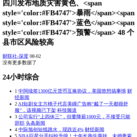
四川发布地质灾害黄色、<span
style='color:#FB4747'>暴雨</span><span
style='color:#FB4747'>蓝色</span><span
style='color:#FB4747'>预警</span> 48 个
县市区风险较高
财联社-深度
08-02
没有更多数据了
24小时综合
1
中阿续签1300亿元货币互换协议，美国曾想搞事情
财
经新闻
2
AI短剧女主方桃子代言美瞳广告称“戴了一天都很舒
服”，该视频已下架
科技频道
3
公司实行“上四休三”，但要降薪1000元，不接受只能
辞职
头条新闻
4
中际旭创短线跳水，现跌近4%
财经新闻
5
NBA巨星分手纠纷升级！十年长跑生两娃，未婚妻索